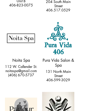
Unit B
204 South Main
406-823-0075
Street
406.517.0529
Noita Spa
Pura Vida Salon &
Spa
112 W. Callender St.
noitaspa@gmail.com
131 North Main
(406) 670-5737
Street
406-599-3029