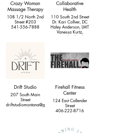
Crazy Woman
Collaborative
Massage Therapy
Health
108 1/2 North 2nd
110 South 2nd Street
Street #203
Dr. Kari Collver, DC
541-556-7888
Haley Anderson, LMT
Vanessa Kurtz,
Nuerofeedback
Specialist
Drift Studio
Firehall Fitness
Center
207 South Main
Street
124 East Callender
driftstudiomontana@gmail.com
Street
406-222-8716