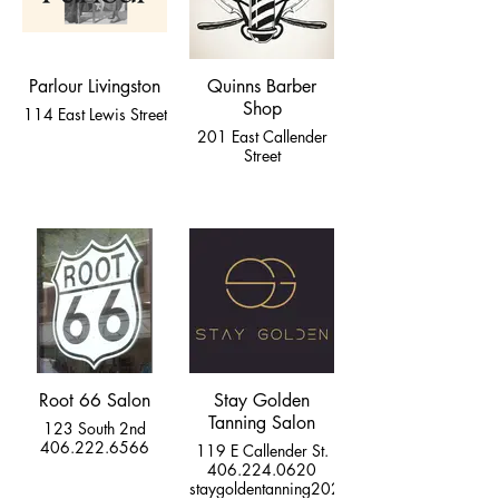
Parlour Livingston
Quinns Barber
Shop
114 East Lewis Street
201 East Callender
Street
Root 66 Salon
Stay Golden
Tanning Salon
123 South 2nd
406.222.6566
119 E Callender St.
406.224.0620
staygoldentanning2024@gmail.com