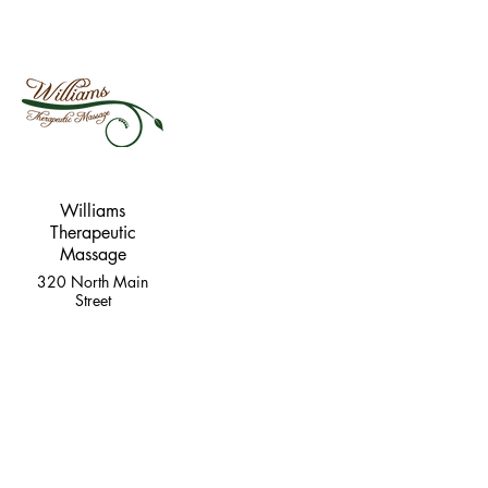
Williams
Therapeutic
Massage
320 North Main
Street
425-765-0927
PARKS,
TRAILS, &
REC