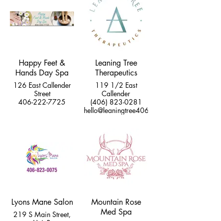
Happy Feet &
Leaning Tree
Hands Day Spa
Therapeutics
126 East Callender
119 1/2 East
Street
Callender
406-222-7725
(406) 823-0281
hello@leaningtree406.com
Lyons Mane Salon
Mountain Rose
Med Spa
219 S Main Street,