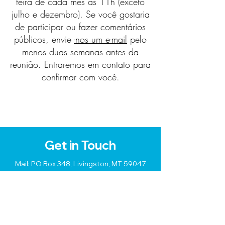
feira de cada mês às 11h (exceto
julho e dezembro). Se você gostaria
de participar ou fazer comentários
públicos, envie
-nos um e-mail
pelo
menos duas semanas antes da
reunião. Entraremos em contato para
confirmar com você.
Get in Touch
Mail: PO Box 348, Livingston, MT 59047
Phone:
406.224.3904
Email:
info@explorelivingstonmt.com