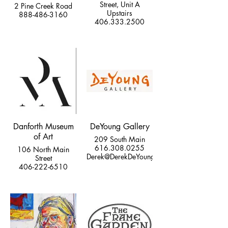
Street, Unit A
2 Pine Creek Road
Upstairs
888-486-3160
406.333.2500
Danforth Museum
DeYoung Gallery
of Art
209 South Main
616.308.0255
106 North Main
Derek@DerekDeYoung.com
Street
406-222-6510