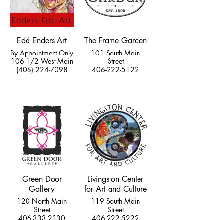
Edd Enders Art
The Frame Garden
By Appointment Only
101 South Main
106 1/2 West Main
Street
(406) 224-7098
406-222-5122
Green Door
Livingston Center
Gallery
for Art and Culture
120 North Main
119 South Main
Street
Street
406-333-2330
406-222-5222